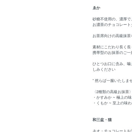
ゑか
砂糖不使用の、濃厚で
お濃茶のチョコレート
お茶席向けの高級抹茶
素材にこだわり長く長
携帯型のお抹茶のご一
ひとつお口に含み、噛
しみください
” 然らば一服いたしませ
〈2種類の高級お抹茶
・かすみか ~ 極上の味
・くもか ~ 至上の味わ
和三盆・猫
ネオ・チョコレートお