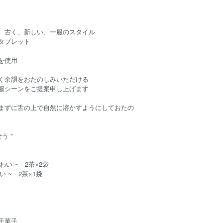
、古く、新しい、一服のスタイル
タブレット
を使用
く余韻をおたのしみいただける
服シーンをご提案申し上げます
まずに舌の上で自然に溶かすようにしておたの
う "
〉
わい ~ 2茶×2袋
い ~ 2茶×1袋
干菓子