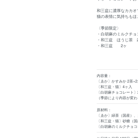
和三盆に濃厚なカカオ
猫の表情に気持ちもほ
〈季節限定〉
・白胡麻のミルクチョ
・和三盆 ほうじ茶 
・和三盆 2ヶ
内容量：
〔ゑか〕かすみか 2茶×2
〔和三盆・猫〕4ヶ入
〔白胡麻チョコレート〕
（季節により内容が変わ
原材料：
〔ゑか〕緑茶（国産）、
〔和三盆・猫〕砂糖（国
〔白胡麻のミルクチョコ