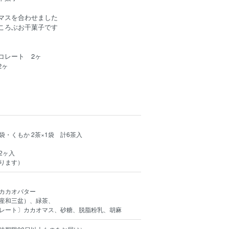
マスを合わせました
ころぶお干菓子です
コレート 2ヶ
2ヶ
袋・くもか 2茶×1袋 計6茶入
2ヶ入
ります）
カカオバター
産和三盆）、緑茶、
レート〕カカオマス、砂糖、脱脂粉乳、胡麻