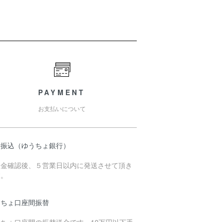
PAYMENT
お支払いについて
行振込（ゆうちょ銀行）
入金確認後、５営業日以内に発送させて頂き
す。
うちょ口座間振替
うちょ口座間の振替送金です。10万円以下手