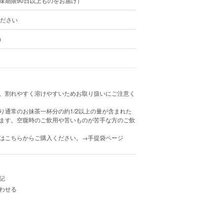
賞味期限90日以上ものをお届け）
ください
m
、割れやすく溶けやすいためお取り扱いにご注意く
り通常のお抹茶一杯分の約1/2以上の量が含まれた
ます。空腹時のご飲用や苦いものが苦手な方のご飲
はこちらからご購入ください。→手提袋ページ
記
わせる