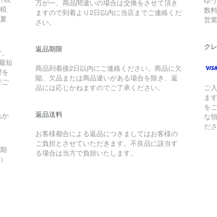
万が一、商品間違いの場合は交換をさせて頂き
（税
数
ますので到着より2日以内に当店までご連絡くだ
（夏
営
さい。
ク
返品期限
す。
最短
商品到着後2日以内にご連絡ください。商品に欠
望を
陥、欠品または商品違いがある場合を除き、返
でご
品には応じかねますのでご了承ください。
ご
ま
を
返品送料
れか
な
だ
お客様都合による返品につきましてはお客様の
ご負担とさせていただきます。不良品に該当す
の期
る場合は当方で負担いたします。
季）