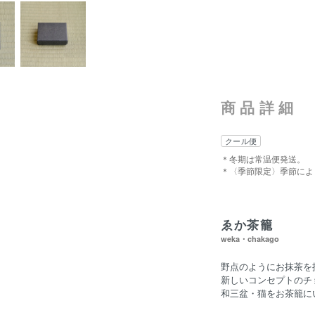
商品詳細
クール便
＊冬期は常温便発送。
＊〈季節限定〉季節によ
ゑか茶籠
weka・chakago
野点のようにお抹茶を
新しいコンセプトのチ
和三盆・猫をお茶籠に